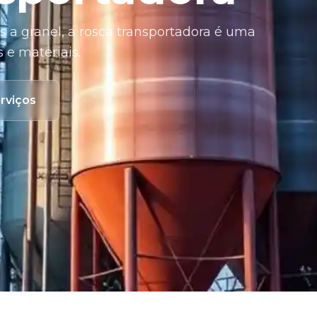
s a granel, a rosca transportadora é uma
 e materiais.
rviços