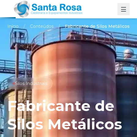
Men
Início
/
Conteúdos
/
Fabricante de Silos Metálicos
Silos Industriais
Fabricante de
Silos Metálicos