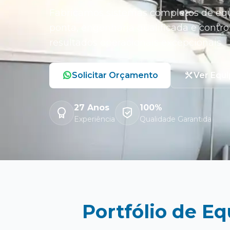
Fabricamos sistemas completos de equ
ponta, engenharia qualificada e contro
resultados operacionais excepcionais.
Solicitar Orçamento
Ver Equ
27 Anos
100%
Experiência
Qualidade Garantida
Portfólio de E