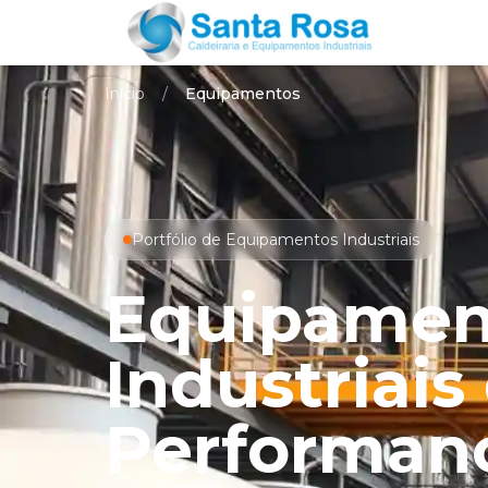
Início
/
Equipamentos
Portfólio de Equipamentos Industriais
Equipamen
Industriais
Performan