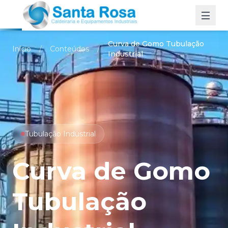
Men
Curva de Gomo Tubulação
Início
/
Conteúdos
/
Industrial
Tubulação Industrial
Curva de Gomo
Tubulação